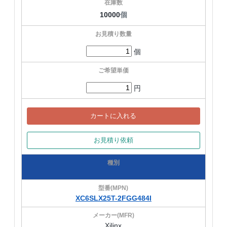
10000
個
個
円
カートに入れる
お見積り依頼
XC6SLX25T-2FGG484I
Xilinx