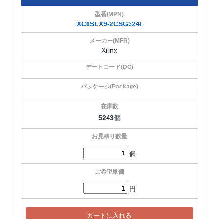
XC6SLX9-2CSG324I
Xilinx
5243
個
個
円
カートに入れる