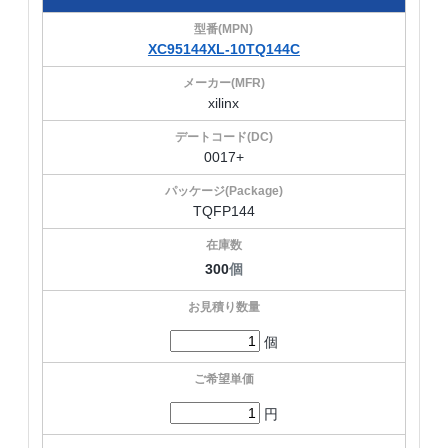
XC95144XL-10TQ144C
xilinx
0017+
TQFP144
300
個
個
円