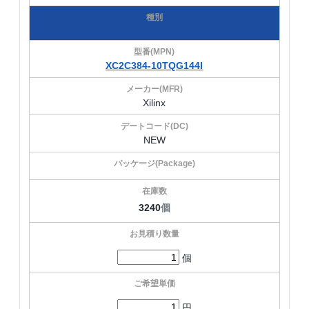
XC2C384-10TQG144I
Xilinx
NEW
3240
個
個
円