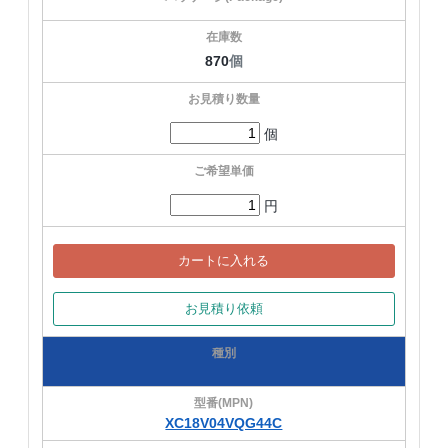
870
個
個
円
カートに入れる
お見積り依頼
XC18V04VQG44C