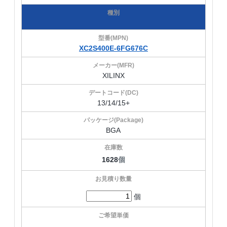
XC2S400E-6FG676C
XILINX
13/14/15+
BGA
1628
個
個