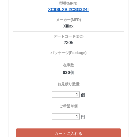
XC6SLX9-2CSG324I
Xilinx
2305
630
個
個
円
カートに入れる