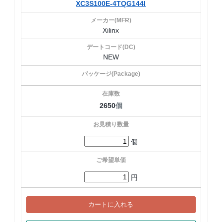
XC3S100E-4TQG144I
Xilinx
NEW
2650
個
個
円
カートに入れる