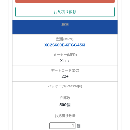
お見積り依頼
XC2S600E-6FGG456I
Xilinx
22+
500
個
個