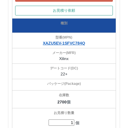
お見積り依頼
XAZU5EV-1SFVC784Q
Xilinx
22+
2700
個
個